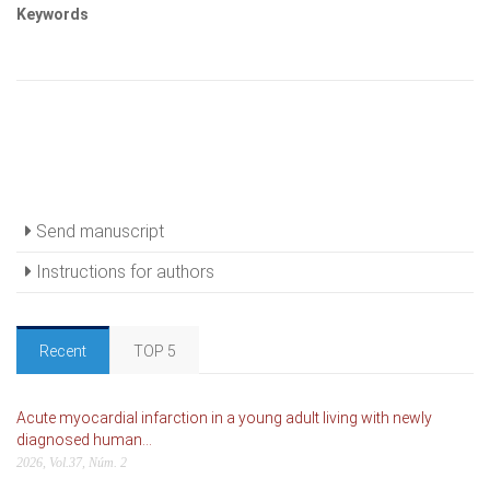
Keywords
Send manuscript
Instructions for authors
Recent
TOP 5
Acute myocardial infarction in a young adult living with newly
diagnosed human...
2026, Vol.37, Núm. 2