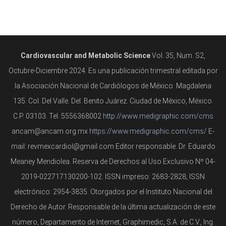
Cardiovascular and Metabolic Science
Vol. 35, Num. S2,
Octubre-Diciembre 2024. Es una publicación trimestral editada por
la Asociación Nacional de Cardiólogos de México. Magdalena
135. Col. Del Valle. Del. Benito Juárez. Ciudad de México, México.
C.P. 03103. Tel. 5556368002
http://www.medigraphic.com/cms
ancam@ancam.org.mx
https://www.medigraphic.com/cms/
E-
mail: revmexcardiol@gmail.com Editor responsable. Dr. Eduardo
Meaney Mendiolea. Reserva de Derechos al Uso Exclusivo Nº 04-
2019-022717130200-102. ISSN impreso: 2683-2828, ISSN
electrónico: 2954-3835. Otorgados por el Instituto Nacional del
Derecho de Autor. Responsable de la última actualización de este
número, Departamento de Internet, Graphimedic, S.A. de C.V., Ing.