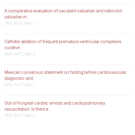
A comparative evaluation of sacubitril-valsartan and nebivolol-
valsartan in...
2026, Vol.37, Núm. 2
Catheter ablation of frequent premature ventricular complexes:
curative...
2026, Vol.37, Núm. 2
Mexican consensus statement on fasting before cardiovascular
diagnostic and...
2026, Vol.37, Núm. 2
Out-of-hospital cardiac arrests and cardiopulmonary
resuscitation. Is there a...
2026, Vol.37, Núm. 2